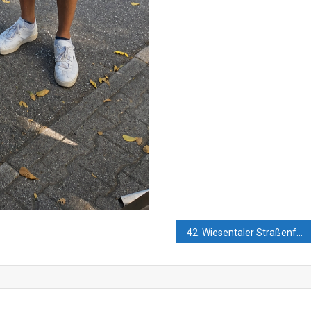
42. Wiesentaler Straßenfest – ein heißes Fest mit viel Herz und großer Gemeinschaft