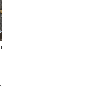
m
am
e