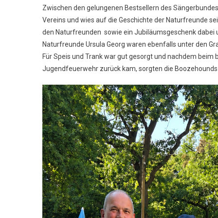
Naturfreund
Zwischen den gelungenen Bestsellern des Sängerbunde
E.V.
Vereins und wies auf die Geschichte der Naturfreunde sei
Zum
den Naturfreunden sowie ein Jubiläumsgeschenk dabei u
70-
Naturfreunde Ursula Georg waren ebenfalls unter den Gra
Jährigem
Für Speis und Trank war gut gesorgt und nachdem beim b
Jubiläum
Jugendfeuerwehr zurück kam, sorgten die Boozehounds für