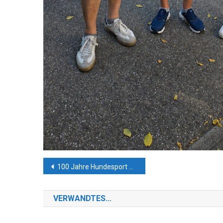
Beitrags-
100 Jahre Hundesport und Zuchtverein – Feierlicher Ehrenabend zum besonderen Jubiläum
Navigation
VERWANDTES...