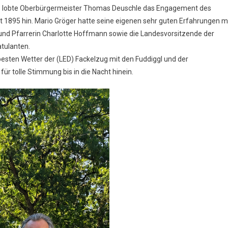
e
s lobte Oberbürgermeister Thomas Deuschle das Engagement des
t 1895 hin. Mario Gröger hatte seine eigenen sehr guten Erfahrungen m
nd Pfarrerin Charlotte Hoffmann sowie die Landesvorsitzende der
tulanten.
esten Wetter der (LED) Fackelzug mit den Fuddiggl und der
 tolle Stimmung bis in die Nacht hinein.