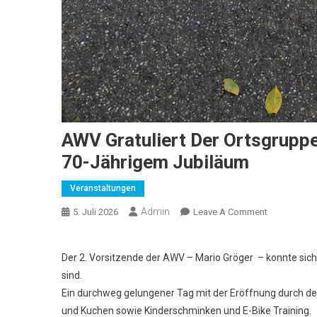
AWV Gratuliert Der Ortsgrupp
70-Jährigem Jubiläum
Veranstaltungen
Admin
On
5. Juli 2026
Leave A Comment
AWV
Gratuliert
Der 2. Vorsitzende der AWV – Mario Gröger – konnte sic
Der
sind.
Ortsgruppe
Ein durchweg gelungener Tag mit der Eröffnung durch d
Waghäusel
Der
und Kuchen sowie Kinderschminken und E-Bike Training.