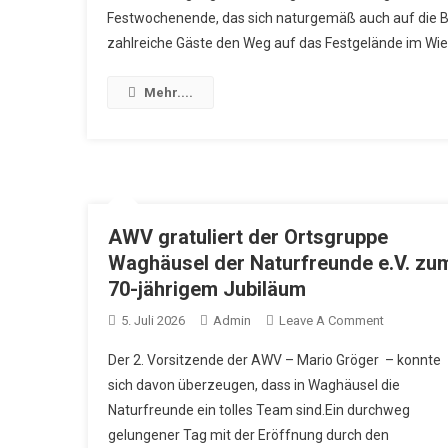
Festwochenende, das sich naturgemäß auch auf die 
–
zahlreiche Gäste den Weg auf das Festgelände im Wies
Ein
Heißes
Fest
Mehr....
Mit
Viel
Herz
Und
Großer
Gemeinsch
AWV gratuliert der Ortsgruppe
Waghäusel der Naturfreunde e.V. zu
70-jährigem Jubiläum
On
5. Juli 2026
Admin
Leave A Comment
AWV
Der 2. Vorsitzende der AWV – Mario Gröger – konnte
Gratuliert
sich davon überzeugen, dass in Waghäusel die
Der
Naturfreunde ein tolles Team sind.Ein durchweg
Ortsgrupp
gelungener Tag mit der Eröffnung durch den
Waghäusel