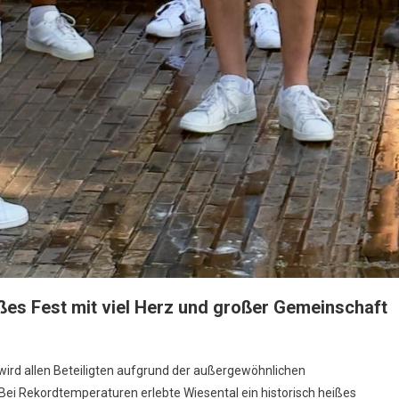
ißes Fest mit viel Herz und großer Gemeinschaft
 wird allen Beteiligten aufgrund der außergewöhnlichen
r
Bei Rekordtemperaturen erlebte Wiesental ein historisch heißes
t