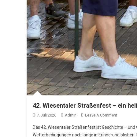
42. Wiesentaler Straßenfest – ein he
On
7. Juli 2026
Admin
Leave A Comment
42.
Das 42. Wiesentaler Straßenfest ist Geschichte – und
Wiesentale
Wetterbedingungen noch lange in Erinnerung bleiben. 
Straßenfes