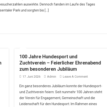
Besucherzahlen auswirkte. Dennoch fanden im Laufe des Tages
entaler Park und sorgten bis […]
aft
100 Jahre Hundesport und
m
Zuchtverein – Feierlicher Ehrenabend
zum besonderen Jubiläum
On
17. Juni 2026
Admin
Leave A Comment
100
Ein ganz besonderes Jubiläum konnte der Hundesport-
Jahre
und Zuchtverein feiern: Seit nunmehr 100 Jahren steht
Hundesport
der Verein für Engagement, Gemeinschaft und die
e
Und
Leidenschaft für den Hundesport. Im Rahmen eines
Zuchtverein