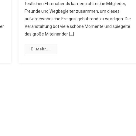
–
festlichen Ehrenabends kamen zahlreiche Mitglieder,
de
Feierlicher
Freunde und Wegbegleiter zusammen, um dieses
Ehrenabend
außergewöhnliche Ereignis gebührend zu würdigen. Die
Zum
er
Veranstaltung bot viele schöne Momente und spiegelte
Besonderen
das große Miteinander […]
Jubiläum
Mehr....