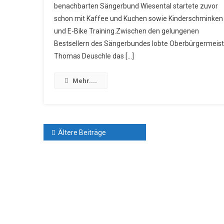
Der
benachbarten Sängerbund Wiesental startete zuvor
Naturfreun
schon mit Kaffee und Kuchen sowie Kinderschminken
E.V.
und E-Bike Training.Zwischen den gelungenen
Zum
Bestsellern des Sängerbundes lobte Oberbürgermeist
70-
Thomas Deuschle das […]
Jährigem
Jubiläum
Mehr....
Beitragsnavigation
Ältere Beiträge