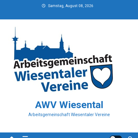
Skip
Samstag, August 08, 2026
to
content
AWV Wiesental
Arbeitsgemeinschaft Wiesentaler Vereine