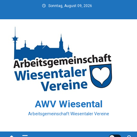
Skip
Sonntag, August 09, 2026
to
content
AWV Wiesental
Arbeitsgemeinschaft Wiesentaler Vereine