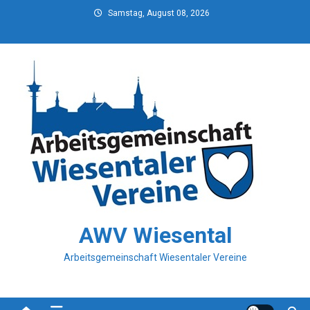
Skip
Samstag, August 08, 2026
to
content
AWV Wiesental
Arbeitsgemeinschaft Wiesentaler Vereine