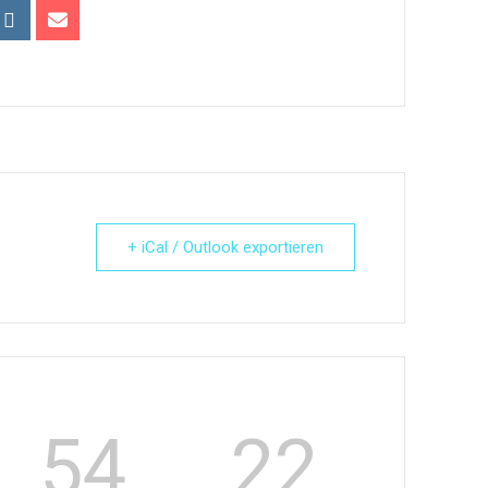
+ iCal / Outlook exportieren
54
22